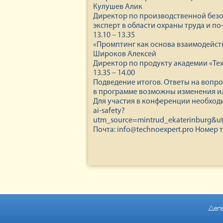
Кулушев Алик
Директор по производственной безо
эксперт в области охраны труда и п
13.10 – 13.35
«Промптинг как основа взаимодейств
Широков Алексей
Директор по продукту академии «Тех
13.35 – 14.00
Подведение итогов. Ответы на вопро
в программе возможны изменения и/
Для участия в конференции необходим
ai-safety?
utm_source=mintrud_ekaterinburg&u
Почта: info@technoexpert.pro Номер т
Депа