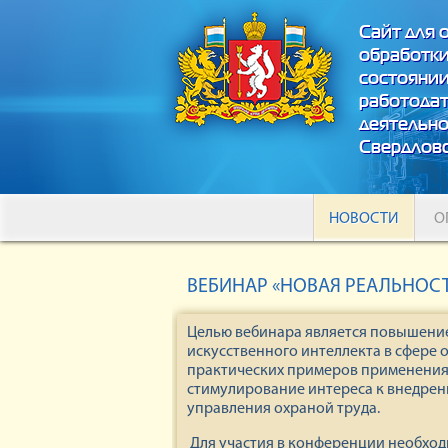
Сайт для 
обработки
состоянии
работода
деятельно
Свердловс
НОВОСТИ
О
ВЕБИНАР «НОВАЯ РЕАЛЬНОСТ
Целью вебинара является повышени
искусственного интеллекта в сфере
практических примеров применения 
стимулирование интереса к внедре
управления охраной труда.
Для участия в конференции необход