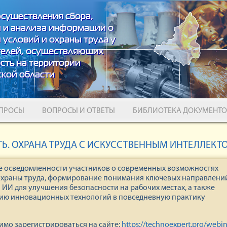
осуществления сбора,
 и анализа информации о
 условий и охраны труда у
телей, осуществляющих
сть на территории
кой области
ПРОСЫ
ВОПРОСЫ И ОТВЕТЫ
БИБЛИОТЕКА ДОКУМЕНТО
Ь. ОХРАНА ТРУДА С ИСКУССТВЕННЫМ ИНТЕЛЛЕКТ
е осведомленности участников о современных возможностях
 охраны труда, формирование понимания ключевых направлени
ИИ для улучшения безопасности на рабочих местах, а также
нию инновационных технологий в повседневную практику
имо зарегистрироваться на сайте:
https://technoexpert.pro/webin