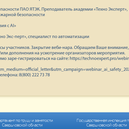
пасности ПАО ЯТЭК. Преподаватель академии «Техно Эксперт»,
о-жарной безопасности
ия с AI»
но Экс-перт», специалист по автоматизации
сы участников. Закрытие веби-нара. Обращаем Ваше внимание,
или дополнения на усмотрение организаторов мероприятия.
о заре-гистрироваться на сайте: https://technoexpert.pro/webin
tm_medium=official_letter&utm_campaign=webinar_ai_safety_20
елефона: 8(800) 222 73 78
ртамент по труду и занятости
Государственная инспекция 
Свердловской области
Свердловской области