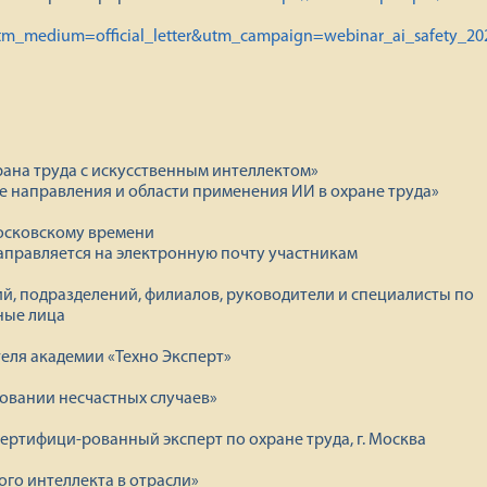
tm_medium=official_letter&utm_campaign=webinar_ai_safety_20
рана труда с искусственным интеллектом»
е направления и области применения ИИ в охране труда»
 московскому времени
аправляется на электронную почту участникам
й, подразделений, филиалов, руководители и специалисты по
ные лица
еля академии «Техно Эксперт»
довании несчастных случаев»
сертифици-рованный эксперт по охране труда, г. Москва
го интеллекта в отрасли»