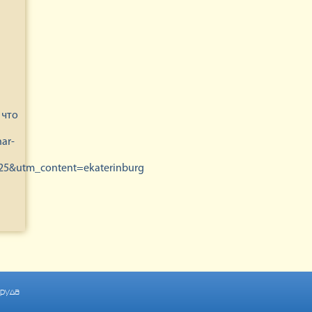
 что
ar-
25&utm_content=ekaterinburg
труда