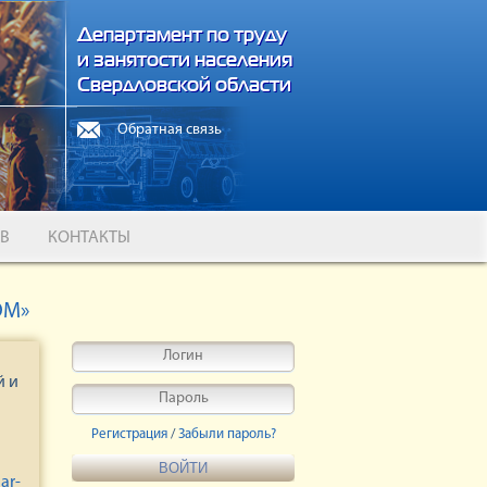
Департамент по труду
и занятости населения
Свердловской области
Обратная связь
В
КОНТАКТЫ
ОМ»
й и
Регистрация
/
Забыли пароль?
ar-